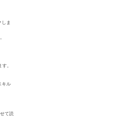
クしま
。
ます。
スキル
併せて読