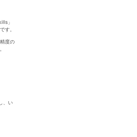
lls」
です。
精度の
。
し、い