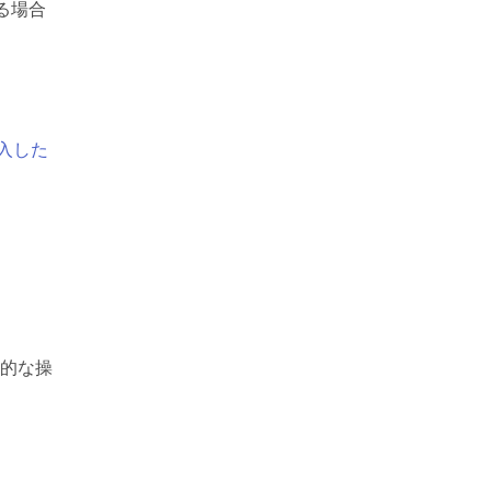
る場合
導入した
的な操