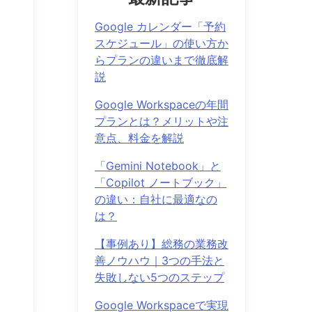
Google カレンダー「予約
スケジュール」の使い方か
らプランの違いまで徹底解
説
Google Workspaceの年間
プランとは？メリットや注
意点、料金を解説
「Gemini Notebook」と
「Copilot ノートブック」
の違い：自社に最適なの
は？
【事例あり】総務の業務改
善ノウハウ｜3つの手法と
失敗しない5つのステップ
Google Workspaceで実現