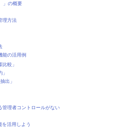
ル）」の概要
管理方法
法
機能の活用例
様比較」
約」
動抽出」
る管理者コントロールがない
能を活用しよう