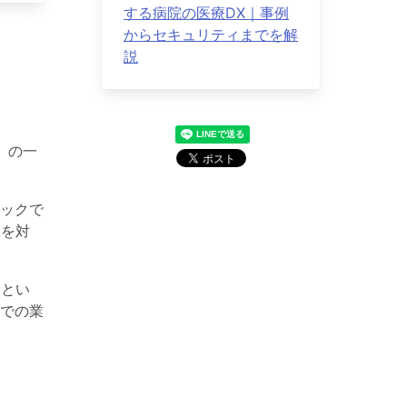
する病院の医療DX｜事例
からセキュリティまでを解
説
」の一
ックで
ジを対
」とい
での業