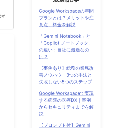
ウ
Google Workspaceの年間
必ず
プランとは？メリットや注
意点、料金を解説
「Gemini Notebook」と
「Copilot ノートブック」
の違い：自社に最適なの
は？
【事例あり】総務の業務改
善ノウハウ｜3つの手法と
失敗しない5つのステップ
Google Workspaceで実現
する病院の医療DX｜事例
からセキュリティまでを解
説
【プロンプト付】Gemini