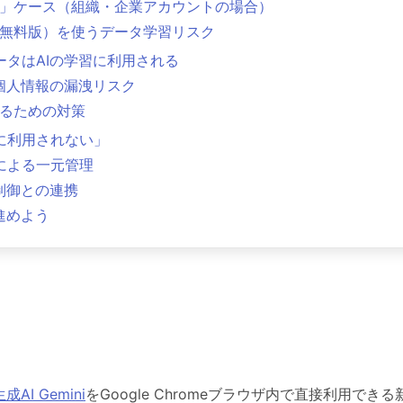
されない」ケース（組織・企業アカウントの場合）
ome（無料版）を使うデータ学習リスク
タはAIの学習に利用される
個人情報の漏洩リスク
用するための対策
に利用されない」
ールによる一元管理
制御との連携
進めよう
生成AI Gemini
をGoogle Chromeブラウザ内で直接利用できる