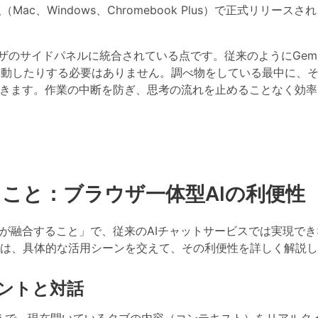
c、Windows、Chromebook Plus）で正式リリースさ
eブラウザのサイドパネルに統合されている点です。従来のようにGemi
起動したりする必要はありません。
調べ物をしている最中に、
できます。
作業の中断を防ぎ、思考の流れを止めることなく効率
でできること：ブラウザ一体型AIの利便性
Iが融合すること」で、従来のAIチャットサービスでは実現でき
は、具体的な活用シーンを交えて、その利便性を詳しく解説し
タントと対話
を得たうえで、現在開いているタブの内容（コンテキスト）をリアルタ