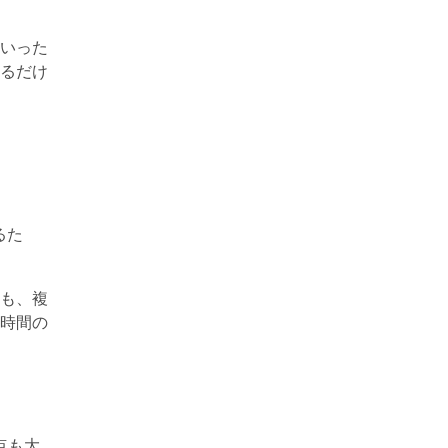
いった
るだけ
るた
も、複
時間の
点も大