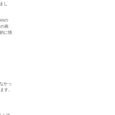
れまし
niの
その画
的に情
なかっ
ます。
イムで