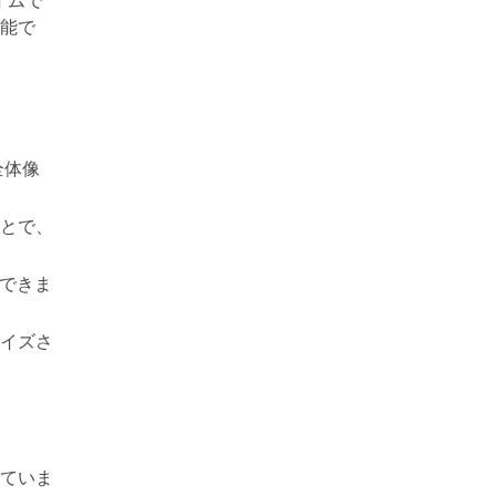
能で
全体像
とで、
ができま
イズさ
れていま