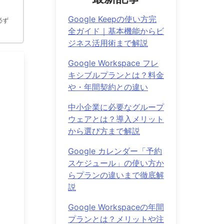
Google Keepの使い方完
必ず
全ガイド｜基本機能からビ
ジネス活用術まで解説
Google Workspace フレ
キシブルプランとは？料金
や・年間契約との違い
中小企業に必要なグループ
ウェアとは？導入メリット
から選び方まで解説
Google カレンダー「予約
スケジュール」の使い方か
らプランの違いまで徹底解
説
Google Workspaceの年間
プランとは？メリットや注