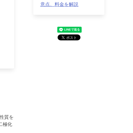
意点、料金を解説
う性質を
二極化