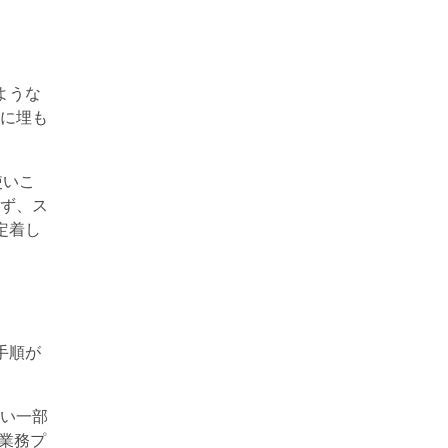
ような
に埋も
使いこ
ず、ス
定着し
手順が
い一部
を業務プ