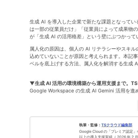
生成 AI を導入した企業で新たな課題となっている
は一部の従業員だけ」「従業員によって成果物の
が「生成 AI の活用格差」という壁にぶつかって
属人化の原因は、個人の AI リテラシーやスキル
込めていないことが原因と考えられます。本記事で
ベルを底上げする方法、属人化を解消する生成 A
▼生成 AI 活用の環境構築から運用支援まで。T
Google Workspace の生成 AI Gemi
執筆・監修：
TSクラウド編集部
Google Cloud の「プレミア認定
以上の導入支援実績（ 2026 年 2