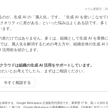
コラム更新日：2026
のが、生成 AI の「属人化」です。「生成 AI を使いこなせ
クオリティに差がある」といった悩みはよくある話です。多く
います。
の差だけではありません。多くは、組織として生成 AI を業務
は、属人化を解消するための考え方や、組織全体の生成 AI 
I 活用術を紹介します。
Sクラウドは組織の生成 AI 活用をサポートしています。
ni 活用を進めたいとお考えでしたら、まずはご相談ください。
今すぐ相談する
」を保有する、Google Workspace 正規販売代理店です。業界歴 17 年、延べ 3,500 
 月時点）に基づき、Google Workspace の最新機能から活用術、DX推進に役立つノ