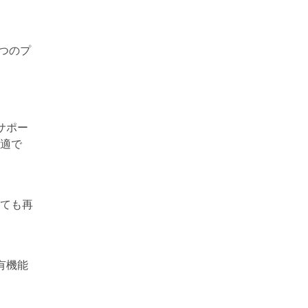
 つのプ
サポー
適で
ても再
有機能