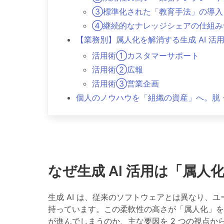
③標準化された「教育手法」の導入
④継続的なナレッジシェアの仕組み
【業務別】属人化を解消する生成 AI 活
活用術①カスタマーサポート
活用術②広報
活用術③営業企画
個人のノウハウを「組織の資産」へ。脱
なぜ生成 AI 活用は「属人
生成 AI は、従来のソフトウェアとは異なり、ユ
持っています。この柔軟性の高さが「属人化」を引
が進んでしまうのか、主な要因を 2 つの視点か