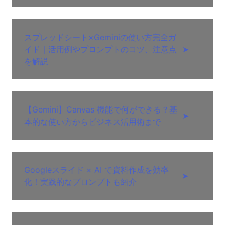
スプレッドシート×Geminiの使い方完全ガ
イド｜活用例やプロンプトのコツ、注意点
➤
を解説
【Gemini】Canvas 機能で何ができる？基
➤
本的な使い方からビジネス活用術まで
Googleスライド × AI で資料作成を効率
➤
化！実践的なプロンプトも紹介