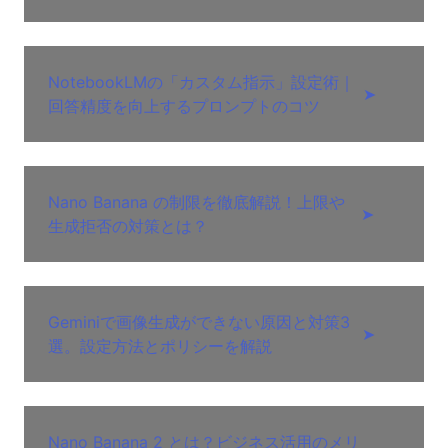
NotebookLMの「カスタム指示」設定術｜
➤
回答精度を向上するプロンプトのコツ
Nano Banana の制限を徹底解説！上限や
➤
生成拒否の対策とは？
Geminiで画像生成ができない原因と対策3
➤
選。設定方法とポリシーを解説
Nano Banana 2 とは？ビジネス活用のメリ