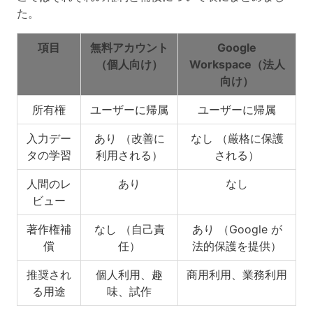
た。
項目
無料アカウント
Google
（個人向け）
Workspace（法人
向け）
所有権
ユーザーに帰属
ユーザーに帰属
入力デー
あり （改善に
なし （厳格に保護
タの学習
利用される）
される）
人間のレ
あり
なし
ビュー
著作権補
なし （自己責
あり （Google が
償
任）
法的保護を提供）
推奨され
個人利用、趣
商用利用、業務利用
る用途
味、試作