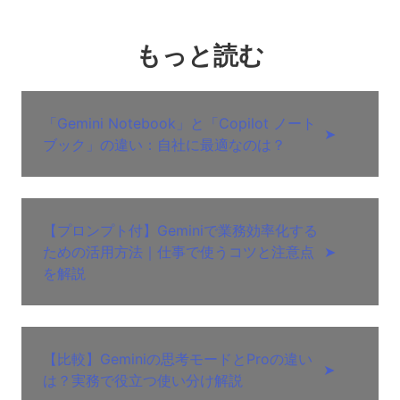
もっと読む
「Gemini Notebook」と「Copilot ノート
➤
ブック」の違い：自社に最適なのは？
【プロンプト付】Geminiで業務効率化する
ための活用方法｜仕事で使うコツと注意点
➤
を解説
【比較】Geminiの思考モードとProの違い
➤
は？実務で役立つ使い分け解説