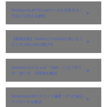
NotebookLMでExcelデータを分析する｜
➤
方法と注意点を解説
【徹底比較】GeminiとCopilotの違いは？
➤
ビジネス向けAIの選び方
GeminiのカスタムAI「Gem」とは？作り
➤
方・使い方、活用例を解説
NotebookLMでスライド編集！3つの修正
➤
アプローチを解説