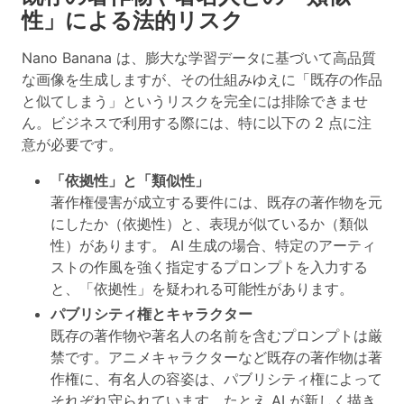
性」による法的リスク
Nano Banana は、膨大な学習データに基づいて高品質
な画像を生成しますが、その仕組みゆえに「既存の作品
と似てしまう」というリスクを完全には排除できませ
ん。ビジネスで利用する際には、特に以下の 2 点に注
意が必要です。
「依拠性」と「類似性」
著作権侵害が成立する要件には、既存の著作物を元
にしたか（依拠性）と、表現が似ているか（類似
性）があります。 AI 生成の場合、特定のアーティ
ストの作風を強く指定するプロンプトを入力する
と、「依拠性」を疑われる可能性があります。
パブリシティ権とキャラクター
既存の著作物や著名人の名前を含むプロンプトは厳
禁です。アニメキャラクターなど既存の著作物は著
作権に、有名人の容姿は、パブリシティ権によって
それぞれ守られています。たとえ AI が新しく描き