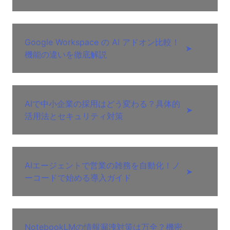
Google Workspace の AI アドオン比較！
➤
機能の違いを徹底解説
AIで中小企業の採用はどう変わる？具体的
➤
活用法とセキュリティ対策
AIエージェントで営業の雑務を自動化！ノ
➤
ーコードで始める導入ガイド
NotebookLMの情報漏洩対策は万全？機密