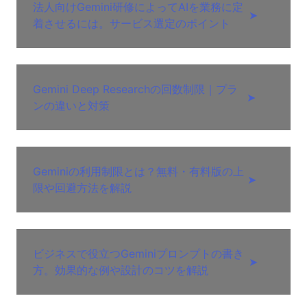
法人向けGemini研修によってAIを業務に定
➤
着させるには。サービス選定のポイント
Gemini Deep Researchの回数制限｜プラ
➤
ンの違いと対策
Geminiの利用制限とは？無料・有料版の上
➤
限や回避方法を解説
ビジネスで役立つGeminiプロンプトの書き
➤
方。効果的な例や設計のコツを解説