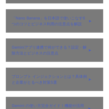
「Nano Banana」を日本語で使いこなす6
➤
つのコツとビジネス利用の注意点を解説
Geminiアプリ連携で何ができる？設定・解
➤
除方法とビジネスの注意点
プロンプト インジェクションとは？具体例
➤
と企業がとるべき対策5選
Gemini の使い方完全ガイド！機能や活用
➤