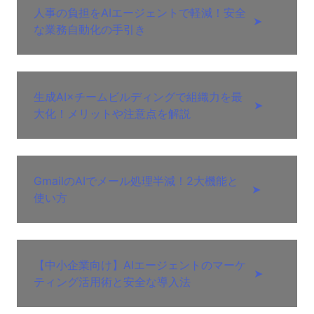
人事の負担をAIエージェントで軽減！安全
➤
な業務自動化の手引き
生成AI×チームビルディングで組織力を最
➤
大化！メリットや注意点を解説
GmailのAIでメール処理半減！2大機能と
➤
使い方
【中小企業向け】AIエージェントのマーケ
➤
ティング活用術と安全な導入法