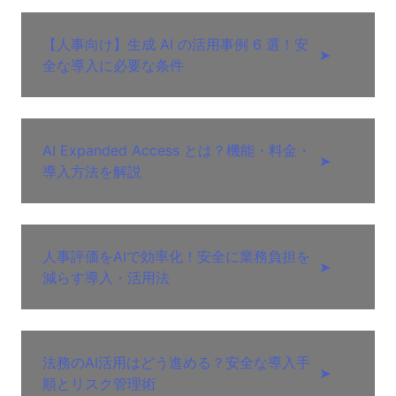
【人事向け】生成 AI の活用事例 6 選！安
➤
全な導入に必要な条件
AI Expanded Access とは？機能・料金・
➤
導入方法を解説
人事評価をAIで効率化！安全に業務負担を
➤
減らす導入・活用法
法務のAI活用はどう進める？安全な導入手
➤
順とリスク管理術