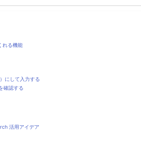
くれる機能
示）にして入力する
画を確認する
arch 活用アイデア