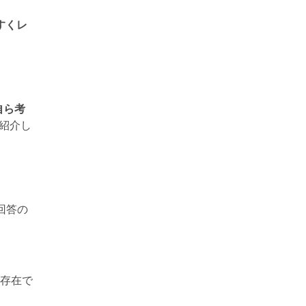
すくレ
自ら考
て紹介し
回答の
存在で