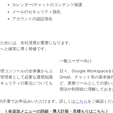
カレンダー/チャットのコンテンツ保護
メールのセキュリティ強化
アカウントの認証強化
大化するためには、全社浸透が重要になります。
入へと確実に導く研修です。
一般ユーザー向け
管理コンソールの全体像からユ
日々、Google Worksp
、管理者として必要な運用知識
Gmail、チャット等の基本
セキュリティの要点についても
ど、業務ツールとしての使い
用法や利用前に理解しておき
約不要でお申込みいただけます。詳しくは
こちら
をご確認くだ
\ 各追加メニューの詳細・導入計画・見積もりはこちら /