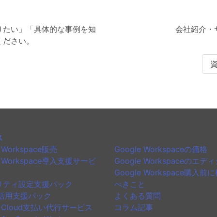
りたい」「具体的な事例を知
会社紹介・
ください。
ス
Google Workspaceについ
e Workspace販売
Google Workspaceの価格
e Workspace導入支援サービ
Google Workspaceのエデ
Google Workspace購入前
リティ設定支援パック
べきこと
ni活用支援パック
よくある質問
le Cloud支払い代行サービス
コラム記事