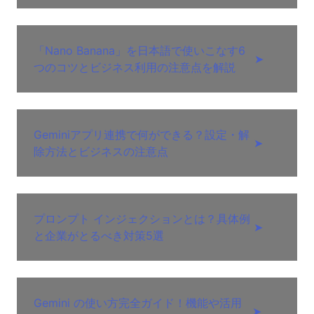
「Nano Banana」を日本語で使いこなす6
➤
つのコツとビジネス利用の注意点を解説
Geminiアプリ連携で何ができる？設定・解
➤
除方法とビジネスの注意点
プロンプト インジェクションとは？具体例
➤
と企業がとるべき対策5選
Gemini の使い方完全ガイド！機能や活用
➤