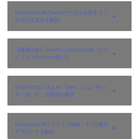
NotebookLMでExcelデータを分析する｜
➤
方法と注意点を解説
【徹底比較】GeminiとCopilotの違いは？
➤
ビジネス向けAIの選び方
GeminiのカスタムAI「Gem」とは？作り
➤
方・使い方、活用例を解説
NotebookLMでスライド編集！3つの修正
➤
アプローチを解説