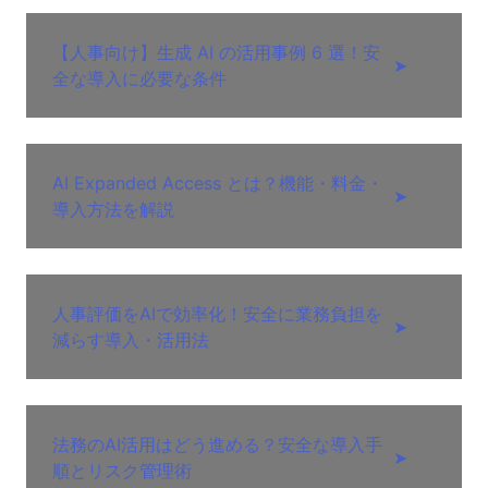
【人事向け】生成 AI の活用事例 6 選！安
➤
全な導入に必要な条件
AI Expanded Access とは？機能・料金・
➤
導入方法を解説
人事評価をAIで効率化！安全に業務負担を
➤
減らす導入・活用法
法務のAI活用はどう進める？安全な導入手
➤
順とリスク管理術