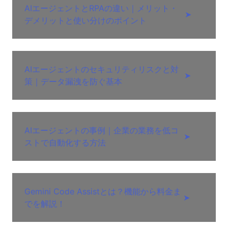
AIエージェントとRPAの違い｜メリット・
➤
デメリットと使い分けのポイント
AIエージェントのセキュリティリスクと対
➤
策｜データ漏洩を防ぐ基本
AIエージェントの事例｜企業の業務を低コ
➤
ストで自動化する方法
Gemini Code Assistとは？機能から料金ま
➤
でを解説！