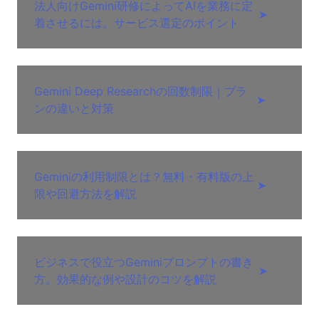
法人向けGemini研修によってAIを業務に定
➤
着させるには。サービス選定のポイント
Gemini Deep Researchの回数制限｜プラ
➤
ンの違いと対策
Geminiの利用制限とは？無料・有料版の上
➤
限や回避方法を解説
ビジネスで役立つGeminiプロンプトの書き
➤
方。効果的な例や設計のコツを解説