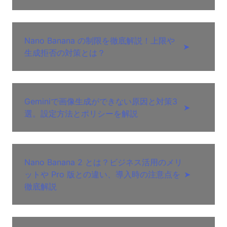
Nano Banana の制限を徹底解説！上限や
➤
生成拒否の対策とは？
Geminiで画像生成ができない原因と対策3
➤
選。設定方法とポリシーを解説
Nano Banana 2 とは？ビジネス活用のメリ
ットや Pro 版との違い、導入時の注意点を
➤
徹底解説