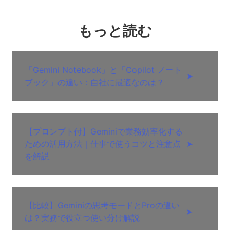
もっと読む
「Gemini Notebook」と「Copilot ノート
➤
ブック」の違い：自社に最適なのは？
【プロンプト付】Geminiで業務効率化する
ための活用方法｜仕事で使うコツと注意点
➤
を解説
【比較】Geminiの思考モードとProの違い
➤
は？実務で役立つ使い分け解説