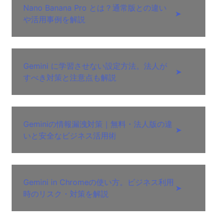
Nano Banana Pro とは？通常版との違い
➤
や活用事例を解説
Gemini に学習させない設定方法。法人が
➤
すべき対策と注意点も解説
Geminiの情報漏洩対策｜無料・法人版の違
➤
いと安全なビジネス活用術
Gemini in Chromeの使い方。ビジネス利用
➤
時のリスク・対策を解説