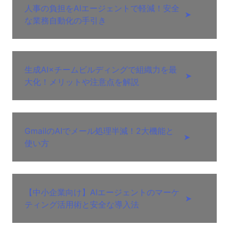
人事の負担をAIエージェントで軽減！安全
➤
な業務自動化の手引き
生成AI×チームビルディングで組織力を最
➤
大化！メリットや注意点を解説
GmailのAIでメール処理半減！2大機能と
➤
使い方
【中小企業向け】AIエージェントのマーケ
➤
ティング活用術と安全な導入法