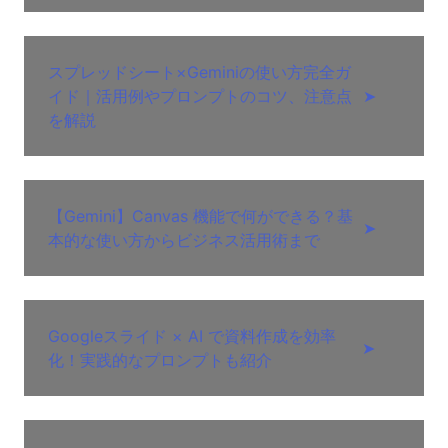
スプレッドシート×Geminiの使い方完全ガ
イド｜活用例やプロンプトのコツ、注意点
➤
を解説
【Gemini】Canvas 機能で何ができる？基
➤
本的な使い方からビジネス活用術まで
Googleスライド × AI で資料作成を効率
➤
化！実践的なプロンプトも紹介