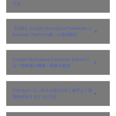
方法
【比較】Google Workspace Essentials と
➤
Business Starterの違いを徹底解説
Google Workspace Essentials Starterと
➤
は？無料版の機能・制限を解説
IT担当がいない中小企業のDX｜無理なく業
➤
務効率化する3つの方法