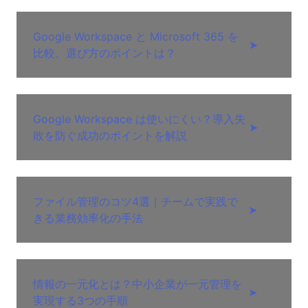
Google Workspace と Microsoft 365 を
➤
比較。選び方のポイントは？
Google Workspace は使いにくい？導入失
➤
敗を防ぐ成功のポイントを解説
ファイル管理のコツ4選｜チームで実践で
➤
きる業務効率化の手法
情報の一元化とは？中小企業が一元管理を
➤
実現する3つの手順