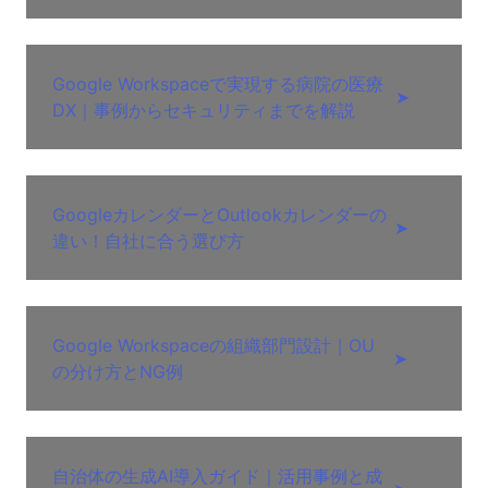
Google Workspaceで実現する病院の医療
➤
DX｜事例からセキュリティまでを解説
GoogleカレンダーとOutlookカレンダーの
➤
違い！自社に合う選び方
Google Workspaceの組織部門設計｜OU
➤
の分け方とNG例
自治体の生成AI導入ガイド｜活用事例と成