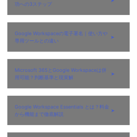
➤
功への3ステップ
Google Workspaceの電子署名｜使い方や
➤
専用ツールとの違い
Microsoft 365とGoogle Workspaceは併
➤
用可能？判断基準と現実解
Google Workspace Essentials とは？料金
➤
から機能まで徹底解説