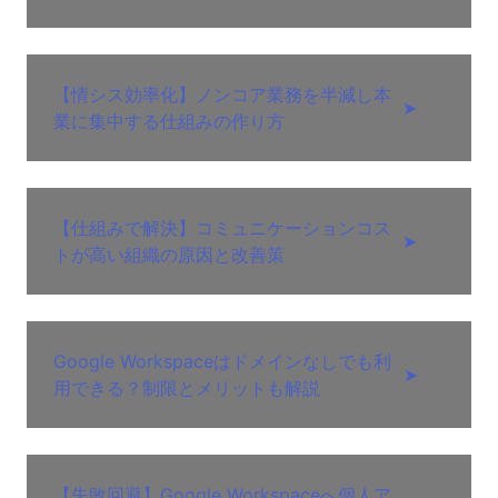
【情シス効率化】ノンコア業務を半減し本
➤
業に集中する仕組みの作り方
【仕組みで解決】コミュニケーションコス
➤
トが高い組織の原因と改善策
Google Workspaceはドメインなしでも利
➤
用できる？制限とメリットも解説
【失敗回避】Google Workspaceへ個人ア