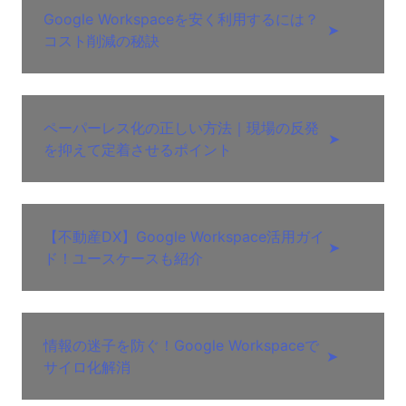
Google Workspaceを安く利用するには？
➤
コスト削減の秘訣
ペーパーレス化の正しい方法｜現場の反発
➤
を抑えて定着させるポイント
【不動産DX】Google Workspace活用ガイ
➤
ド！ユースケースも紹介
情報の迷子を防ぐ！Google Workspaceで
➤
サイロ化解消