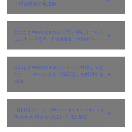
ト環境構築の最適解
Google Workspaceのプラン混在ルール｜
➤
コストを抑える「Frontline」活用条件
Google Workspaceのドメイン登録ができ
ない！「チームタイプ登録済」を解消する
➤
方法
【比較】Google Workspace Essentials と
➤
Business Starterの違いを徹底解説