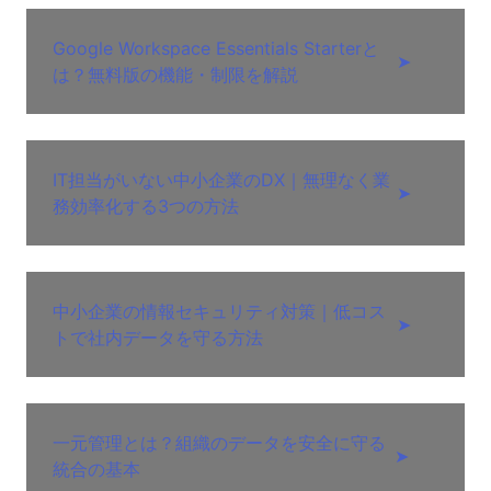
Google Workspace Essentials Starterと
➤
は？無料版の機能・制限を解説
IT担当がいない中小企業のDX｜無理なく業
➤
務効率化する3つの方法
中小企業の情報セキュリティ対策｜低コス
➤
トで社内データを守る方法
一元管理とは？組織のデータを安全に守る
➤
統合の基本