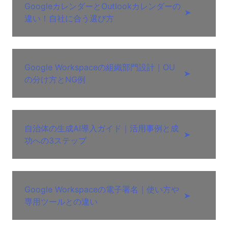
GoogleカレンダーとOutlookカレンダーの
➤
違い！自社に合う選び方
Google Workspaceの組織部門設計｜OU
➤
の分け方とNG例
自治体の生成AI導入ガイド｜活用事例と成
➤
功への3ステップ
Google Workspaceの電子署名｜使い方や
➤
専用ツールとの違い