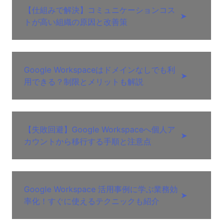
【仕組みで解決】コミュニケーションコス
➤
トが高い組織の原因と改善策
Google Workspaceはドメインなしでも利
➤
用できる？制限とメリットも解説
【失敗回避】Google Workspaceへ個人ア
➤
カウントから移行する手順と注意点
Google Workspace 活用事例に学ぶ業務効
➤
率化！すぐに使えるテクニックも紹介