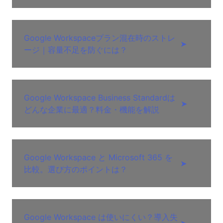
Google Workspaceプラン混在時のストレ
➤
ージ｜容量不足を防ぐには？
Google Workspace Business Standardは
➤
どんな企業に最適？料金・機能を解説
Google Workspace と Microsoft 365 を
➤
比較。選び方のポイントは？
Google Workspace は使いにくい？導入失
➤