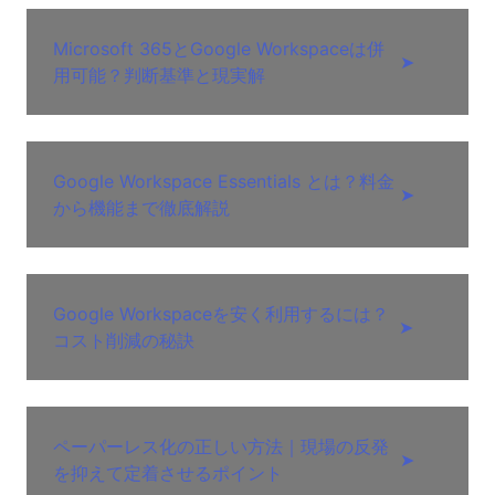
Microsoft 365とGoogle Workspaceは併
➤
用可能？判断基準と現実解
Google Workspace Essentials とは？料金
➤
から機能まで徹底解説
Google Workspaceを安く利用するには？
➤
コスト削減の秘訣
ペーパーレス化の正しい方法｜現場の反発
➤
を抑えて定着させるポイント