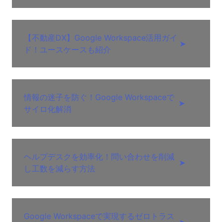
【不動産DX】Google Workspace活用ガイ
➤
ド！ユースケースも紹介
情報の迷子を防ぐ！Google Workspaceで
➤
サイロ化解消
ヘルプデスクを効率化！問い合わせを削減
➤
し工数を減らす方法
Google Workspaceで実現するゼロトラス
➤