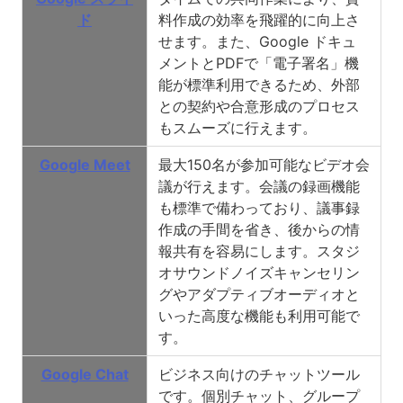
ド
料作成の効率を飛躍的に向上さ
せます。また、Google ドキュ
メントとPDFで「電子署名」機
能が標準利用できるため、外部
との契約や合意形成のプロセス
もスムーズに行えます。
Google Meet
最大150名が参加可能なビデオ会
議
が行えます。会議の録画機能
も標準で備わっており、議事録
作成の手間を省き、後からの情
報共有を容易にします。スタジ
オサウンドノイズキャンセリン
グやアダプティブオーディオと
いった高度な機能も利用可能で
す。
Google Chat
ビジネス向けのチャットツール
です。個別チャット、グループ