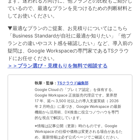
ます。迷われる方向けに、他プランとの比較もご紹介し
ているので、最適なプランを見つけるための判断材料と
してお使いください。
▼最適なプランのご提案、お見積りについてはこちら
「Business Standardが自社に最適か知りたい」「他プ
ランとの違いやコスト感を確認したい」など、導入前の
疑問は、Google Workspaceの専門家であるTSクラウ
ドにお任せください。
＞＞プラン選び・見積もりを無料で相談する
執筆・監修：
TSクラウド編集部
Google Cloud の「プレミア認定」を保有する、
Google Workspace 正規販売代理店です。業界歴
17 年、延べ 3,500 社以上の導入支援実績（ 2026
年 2 月時点）に基づき、Google Workspace の最新
機能から活用術、DX推進に役立つノウハウを専門
的な視点で解説しています。
※情報は記事公開（更新）時のものです。Google
Workspace の仕様や価格は変更される場合があるた
め、最新情報は必ず公式ページでご確認ください。