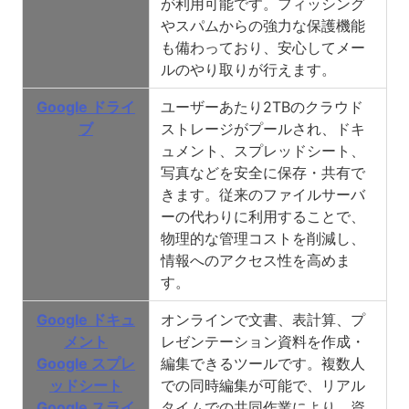
が利用可能
です。フィッシング
やスパムからの強力な保護機能
も備わっており、安心してメー
ルのやり取りが行えます。
Google ドライ
ユーザーあたり2TBのクラウド
ブ
ストレージがプール
され、ドキ
ュメント、スプレッドシート、
写真などを安全に保存・共有で
きます。従来のファイルサーバ
ーの代わりに利用することで、
物理的な管理コストを削減し、
情報へのアクセス性を高めま
す。
Google ドキュ
オンラインで文書、表計算、プ
メント
レゼンテーション資料を作成・
Google スプレ
編集できるツールです。
複数人
ッドシート
での同時編集が可能
で、リアル
Google スライ
タイムでの共同作業により、資