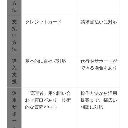
方
法
支
クレジットカード
請求書払いに対応
払
い
方
法
導
基本的に自社で対応
代行やサポートが
入
できる場合もあり
支
援
運
「管理者」用の問い合
操作方法から活用
用
わせ窓口があり、技術
提案まで、幅広い
サ
的な質問が中心
相談に対応
ポ
ー
ト