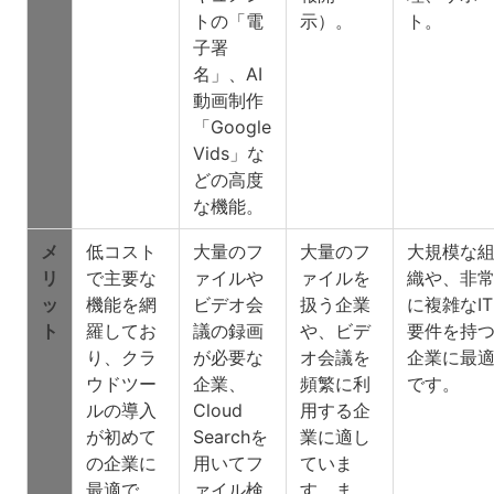
トの「電
示）。
ト。
子署
名」、AI
動画制作
「Google
Vids」な
どの高度
な機能。
メ
低コスト
大量のフ
大量のフ
大規模な
リ
で主要な
ァイルや
ァイルを
織や、非
ッ
機能を網
ビデオ会
扱う企業
に複雑なIT
ト
羅してお
議の録画
や、ビデ
要件を持
り、クラ
が必要な
オ会議を
企業に最
ウドツー
企業、
頻繁に利
です。
ルの導入
Cloud
用する企
が初めて
Searchを
業に適し
の企業に
用いてフ
ていま
最適で
ァイル検
す。ま