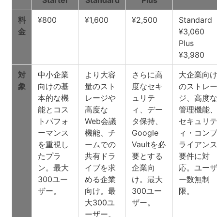
料
¥800
¥1,600
¥2,500
Standard
金
¥3,060
Plus
¥3,980
対
中小企業
より大容
さらに高
大企業向
象
向けの基
量のスト
度なセキ
のストレ
本的な機
レージや
ュリテ
ジ、高度
能とコス
高度な
ィ、デー
管理機能
トパフォ
Web会議
タ保持、
セキュリ
ーマンス
機能、チ
Google
ィ・コン
を重視し
ームでの
Vaultを必
ライアン
たプラ
共有ドラ
要とする
要件に対
ン。最大
イブを求
企業向
応。ユー
300ユー
める企業
け。最大
ー数無制
ザー。
向け。最
300ユー
限。
大300ユ
ザー。
ーザー。