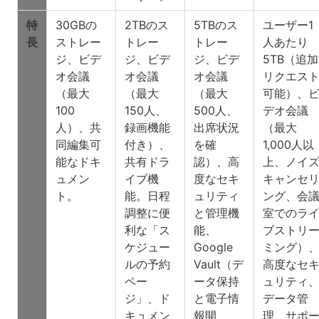
特
30GBの
2TBのス
5TBのス
ユーザー1
長
ストレー
トレー
トレー
人あたり
ジ、ビデ
ジ、ビデ
ジ、ビデ
5TB（追加
オ会議
オ会議
オ会議
リクエス
（最大
（最大
（最大
可能）、
100
150人、
500人、
デオ会議
人）、共
録画機能
出席状況
（最大
同編集可
付き）、
を確
1,000人以
能なドキ
共有ドラ
認）、高
上、ノイ
ュメン
イブ機
度なセキ
キャンセ
ト。
能。日程
ュリティ
ング、会
調整に便
と管理機
室でのラ
利な「ス
能、
ブストリ
ケジュー
Google
ミング）
ルの予約
Vault（デ
高度なセ
ペー
ータ保持
ュリティ
ジ」、ド
と電子情
データ管
キュメン
報開
理、サポ