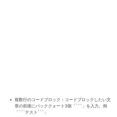
複数行のコードブロック：コードブロックしたい文
章の前後にバッククォート3個「```」を入力。例
「```テスト```」