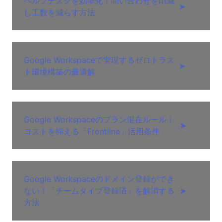
ヘルプデスクを効率化！問い合わせを削減
➤
し工数を減らす方法
Google Workspaceで実現するゼロトラス
➤
ト環境構築の最適解
Google Workspaceのプラン混在ルール｜
➤
コストを抑える「Frontline」活用条件
Google Workspaceのドメイン登録ができ
ない！「チームタイプ登録済」を解消する
➤
方法