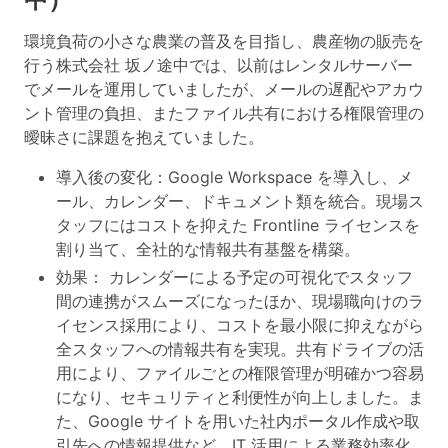
環境負荷の小さな農業の普及を目指し、農産物の販売を
行う株式会社 坂ノ途中では、以前はレンタルサーバー
でメールを運用していましたが、メールの遅配やアカウ
ント管理の負担、またファイル共有における権限管理の
曖昧さに課題を抱えていました。
導入後の変化：Google Workspace を導入し、メ
ール、カレンダー、ドキュメント類を統合。現場ス
タッフにはコストを抑えた Frontline ライセンスを
割り当て、全社的な情報共有基盤を構築。
効果： カレンダーによる予定の可視化でスタッフ
間の連携がスムーズになったほか、現場職向けのラ
イセンス採用により、コストを最小限に抑えながら
全スタッフへの情報共有を実現。共有ドライブの活
用により、ファイルごとの権限管理が明確かつ容易
になり、セキュリティと利便性が向上しました。ま
た、Google サイトを用いた社内ポータル作成や取
引先への情報提供など、IT 活用による業務効率化