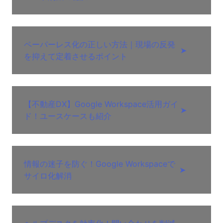
ペーパーレス化の正しい方法｜現場の反発
➤
を抑えて定着させるポイント
【不動産DX】Google Workspace活用ガイ
➤
ド！ユースケースも紹介
情報の迷子を防ぐ！Google Workspaceで
➤
サイロ化解消