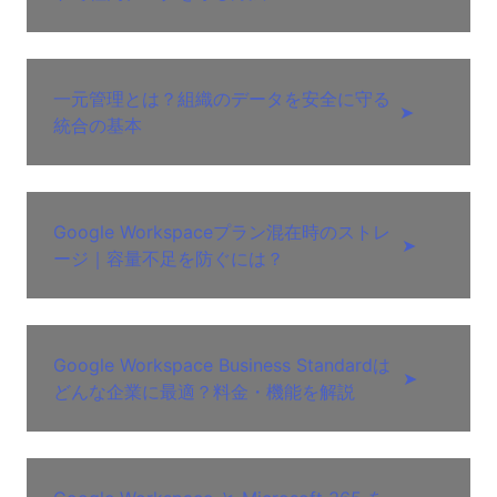
一元管理とは？組織のデータを安全に守る
➤
統合の基本
Google Workspaceプラン混在時のストレ
➤
ージ｜容量不足を防ぐには？
Google Workspace Business Standardは
➤
どんな企業に最適？料金・機能を解説