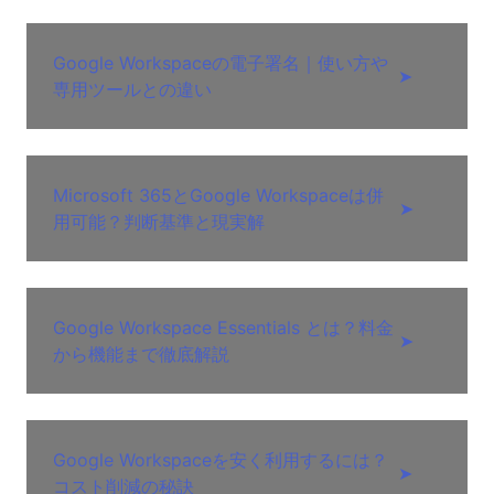
Google Workspaceの電子署名｜使い方や
➤
専用ツールとの違い
Microsoft 365とGoogle Workspaceは併
➤
用可能？判断基準と現実解
Google Workspace Essentials とは？料金
➤
から機能まで徹底解説
Google Workspaceを安く利用するには？
➤
コスト削減の秘訣