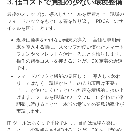
3. 低コストで負担の少ない環境整備
最後のステップは、導入したツールを定着させ、現場の
フィードバックをもとに改善を繰り返す「PDCA」のサ
イクルを回すことです。
現場に負担をかけない端末の導入
： 高価な専用端
末を導入する前に、スタッフが使い慣れたスマート
フォンやタブレットを活用することを検討します。
操作の習得コストを抑えることが、DX 定着の近道
です。
フィードバックと機能の見直し
： 「導入して終わ
り」ではなく、現場から「この入力項目は不要」
「ここが使いにくい」といった声を積極的に拾い上
げます。ツールを現場のワークフローに合わせて微
調整し続けることで、本当の意味での業務効率化が
実現します。
IT ツールはあくまで手段であり、目的は現場を楽にす
ること。この視点をもち続けることが、DX を一時的な