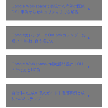
Google Workspaceで実現する病院の医療
➤
DX｜事例からセキュリティまでを解説
GoogleカレンダーとOutlookカレンダーの
➤
違い！自社に合う選び方
Google Workspaceの組織部門設計｜OU
➤
の分け方とNG例
自治体の生成AI導入ガイド｜活用事例と成
➤
功への3ステップ