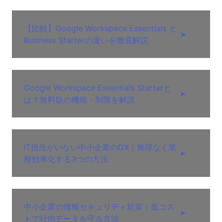
【比較】Google Workspace Essentials と
➤
Business Starterの違いを徹底解説
Google Workspace Essentials Starterと
➤
は？無料版の機能・制限を解説
IT担当がいない中小企業のDX｜無理なく業
➤
務効率化する3つの方法
中小企業の情報セキュリティ対策｜低コス
➤
トで社内データを守る方法