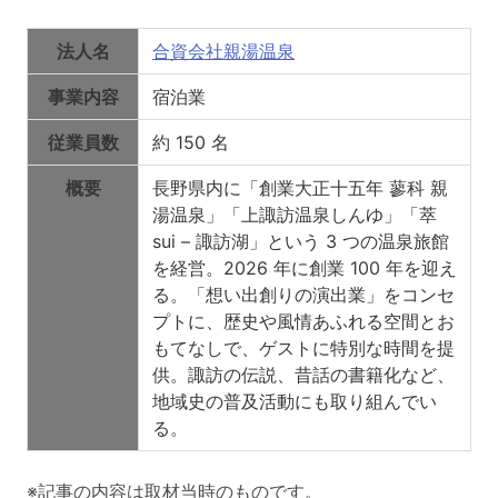
法人名
合資会社親湯温泉
事業内容
宿泊業
従業員数
約 150 名
概要
長野県内に「創業大正十五年 蓼科 親
湯温泉」「上諏訪温泉しんゆ」「萃
sui – 諏訪湖」という 3 つの温泉旅館
を経営。2026 年に創業 100 年を迎え
る。「想い出創りの演出業」をコンセ
プトに、歴史や風情あふれる空間とお
もてなしで、ゲストに特別な時間を提
供。諏訪の伝説、昔話の書籍化など、
地域史の普及活動にも取り組んでい
る。
※記事の内容は取材当時のものです。