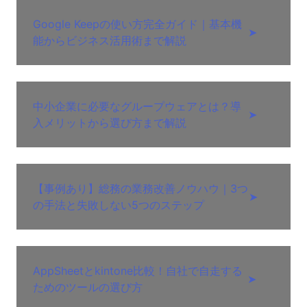
Google Keepの使い方完全ガイド｜基本機
➤
能からビジネス活用術まで解説
中小企業に必要なグループウェアとは？導
➤
入メリットから選び方まで解説
【事例あり】総務の業務改善ノウハウ｜3つ
➤
の手法と失敗しない5つのステップ
AppSheetとkintone比較！自社で自走する
➤
ためのツールの選び方