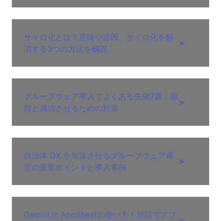
サイロ化とは？意味や原因、サイロ化を解
➤
消する3つの方法を解説
グループウェア導入でよくある失敗7選｜原
➤
因と成功させるための対策
自治体 DX を加速させるグループウェア選
➤
定の重要ポイントと導入事例
Gemini in AppSheetの使い方！対話でアプ
➤