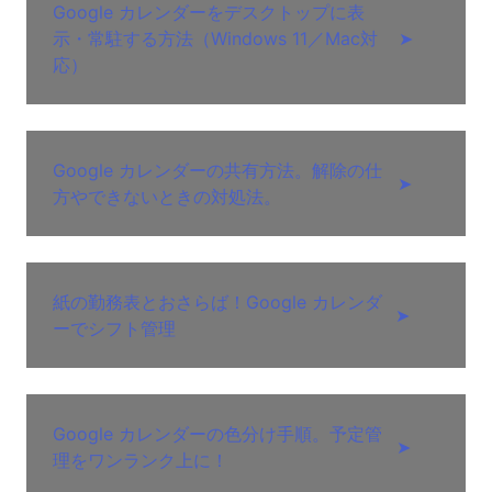
Google カレンダーをデスクトップに表
示・常駐する方法（Windows 11／Mac対
➤
応）
Google カレンダーの共有方法。解除の仕
➤
方やできないときの対処法。
紙の勤務表とおさらば！Google カレンダ
➤
ーでシフト管理
Google カレンダーの色分け手順。予定管
➤
理をワンランク上に！