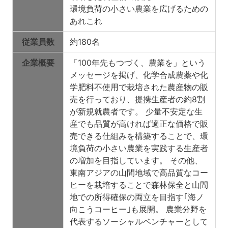
環境負荷の小さい農業を広げるための
あれこれ
従業員数
約180名
企業概要
「100年先もつづく、農業を」という
メッセージを掲げ、化学合成農薬や化
学肥料不使用で栽培された農産物の販
売を行っており、提携生産者の約8割
が新規就農者です。 少量不安定な生
産でも品質が高ければ適正な価格で販
売できる仕組みを構築することで、環
境負荷の小さい農業を実践する生産者
の増加を目指しています。 その他、
東南アジアの山間地域で高品質なコー
ヒーを栽培することで森林保全と山間
地での所得確保の両立を目指す｢海ノ
向こうコーヒー｣も展開。 農業分野を
代表するソーシャルベンチャーとして