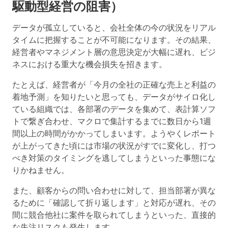
駆動型経営の阻害）
データが孤立していると、
会社全体の今の状況をリアル
タイムに把握することが不可能
になります。その結果、
経営者やマネジメント層の意思決定が大幅に遅れ、ビジ
ネスにおける重大な機会損失を招きます。
たとえば、経営者が「今月の全社の正確な売上と利益の
着地予測」を知りたいと思っても、データがサイロ化し
ている組織では、各部署のデータを集めて、表計算ソフ
トで繋ぎ合わせ、マクロで集計するまでに数日から1週
間以上の時間がかかってしまいます。ようやくレポート
が上がってきた頃には市場の状況がすでに変化し、打つ
べき対策のタイミングを逃してしまうといった事態にな
りかねません。
また、顧客からの問い合わせに対して、担当部署が異な
るために「確認して折り返します」と対応が遅れ、その
間に競合他社に案件を取られてしまうといった、直接的
な失注リスクも発生します。