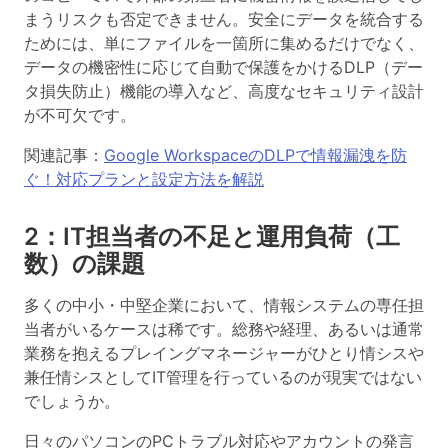
まうリスクも否定できません。安全にデータを統合する
ためには、単にファイルを一箇所に集めるだけでなく、
データの機密性に応じて自動で保護をかけるDLP（デー
タ損失防止）機能の導入など、高度なセキュリティ設計
が不可欠です。
関連記事：
Google WorkspaceのDLPで情報漏洩を防
ぐ！対応プランと設定方法を解説
2：IT担当者の不足と運用負荷（工
数）の課題
多くの中小・中堅企業において、情報システムの専任担
当者がいるケースは稀です。総務や経理、あるいは通常
業務を抱えるプレイングマネージャーがひとり情シスや
兼任情シスとしてIT管理を行っているのが現実ではない
でしょうか。
日々のパソコンのPCトラブル対応やアカウントの発言