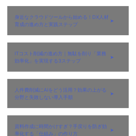
身近なクラウドツールから始める！DX人材
➤
育成の進め方と実践ステップ
ITコスト削減の進め方｜無駄を削り「業務
➤
効率化」を実現する3ステップ
人件費削減にAIをどう活用？効果の上がる
➤
分野と失敗しない導入手順
資料作成に時間かけすぎ？手戻りを防ぎ効
➤
率化する「仕組み」の作り方