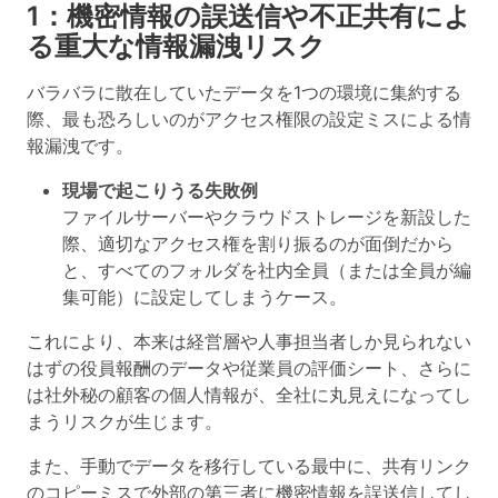
1：機密情報の誤送信や不正共有によ
る重大な情報漏洩リスク
バラバラに散在していたデータを1つの環境に集約する
際、最も恐ろしいのが
アクセス権限の設定ミスによる情
報漏洩
です。
現場で起こりうる失敗例
ファイルサーバーやクラウドストレージを新設した
際、適切なアクセス権を割り振るのが面倒だから
と、すべてのフォルダを社内全員（または全員が編
集可能）に設定してしまうケース。
これにより、本来は経営層や人事担当者しか見られない
はずの役員報酬のデータや従業員の評価シート、さらに
は社外秘の顧客の個人情報が、全社に丸見えになってし
まうリスクが生じます。
また、手動でデータを移行している最中に、共有リンク
のコピーミスで外部の第三者に機密情報を誤送信してし