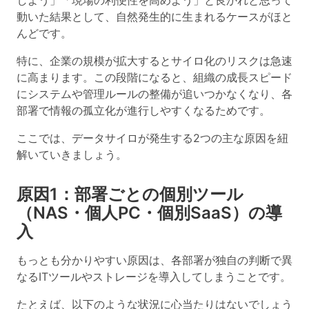
しよう」「現場の利便性を高めよう」と良かれと思って
動いた結果として、自然発生的に生まれるケースがほと
んどです。
特に、
企業の規模が拡大するとサイロ化のリスクは急速
に高まります
。この段階になると、組織の成長スピード
にシステムや管理ルールの整備が追いつかなくなり、各
部署で情報の孤立化が進行しやすくなるためです。
ここでは、データサイロが発生する2つの主な原因を紐
解いていきましょう。
原因1：部署ごとの個別ツール
（NAS・個人PC・個別SaaS）の導
入
もっとも分かりやすい原因は、
各部署が独自の判断で異
なるITツールやストレージを導入してしまうこと
です。
たとえば、以下のような状況に心当たりはないでしょう