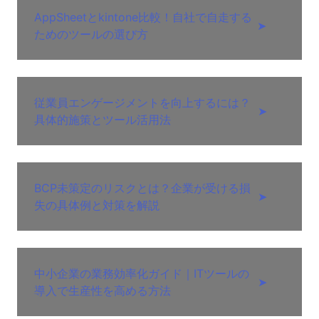
AppSheetとkintone比較！自社で自走する
➤
ためのツールの選び方
従業員エンゲージメントを向上するには？
➤
具体的施策とツール活用法
BCP未策定のリスクとは？企業が受ける損
➤
失の具体例と対策を解説
中小企業の業務効率化ガイド｜ITツールの
➤
導入で生産性を高める方法