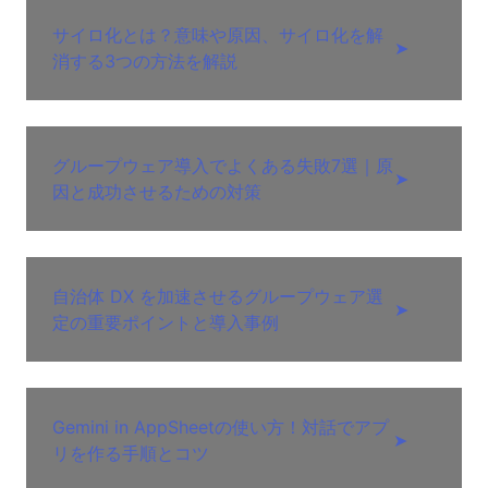
サイロ化とは？意味や原因、サイロ化を解
➤
消する3つの方法を解説
グループウェア導入でよくある失敗7選｜原
➤
因と成功させるための対策
自治体 DX を加速させるグループウェア選
➤
定の重要ポイントと導入事例
Gemini in AppSheetの使い方！対話でアプ
➤
リを作る手順とコツ