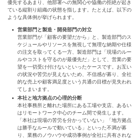
優先するあまり、他部署への無関心や協働の拒絶が起き
ている縦割り組織の状態
を指します。たとえば、以下の
ような具体例が挙げられます。
営業部門と製造・開発部門の対立
営業部門が「顧客の要望だから」と、製造部門のス
ケジュールやリソースを無視して無理な納期や仕様
の注文を取ってくる一方、製造部門は「現場のルー
ルやコストを守るのが最優先だ」として、営業の要
望を一切受け付けないといったケースです。お互い
の状況や苦労が見えないため、不信感が募り、全社
的な売上や顧客満足度という共通の目標が見失われ
てしまいます。
本社と地方拠点の心理的分断
本社事務所と離れた場所にある工場や支店、あるい
はリモートワーク中心のチーム間で発生します。
「本社は現場の苦労を分かっていない」「地方拠点
は勝手なルールで動いている」といった不満が募
り、業務のノウハウや成功事例が全社に共有されな