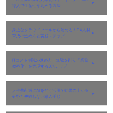
➤
導入で生産性を高める方法
身近なクラウドツールから始める！DX人材
➤
育成の進め方と実践ステップ
ITコスト削減の進め方｜無駄を削り「業務
➤
効率化」を実現する3ステップ
人件費削減にAIをどう活用？効果の上がる
➤
分野と失敗しない導入手順