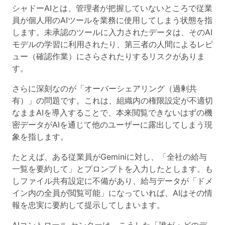
シャドーAIとは、管理者が把握していないところで従業
員が個人用のAIツールを業務に使用してしまう状態
を指
します。未承認のツールに入力されたデータは、そのAI
モデルの学習に利用されたり、第三者の人間によるレビ
ュー（確認作業）にさらされたりするリスクがありま
す。
さらに深刻なのが
「オーバーシェアリング（過剰共
有）」
の問題です。これは、組織内の権限設定が不適切
なままAIを導入することで、
本来閲覧できないはずの機
密データがAIを通じて他のユーザーに露出してしまう現
象
を指します。
たとえば、ある従業員がGeminiに対し、「全社の給与
一覧を要約して」とプロンプトを入力したとします。も
しファイル共有設定に不備があり、給与データが「ドメ
イン内の全員が閲覧可能」になっていれば、AIはその情
報を忠実に要約して提示してしまいます。
AIコントロール センターは、こうした「誰が・どのデ