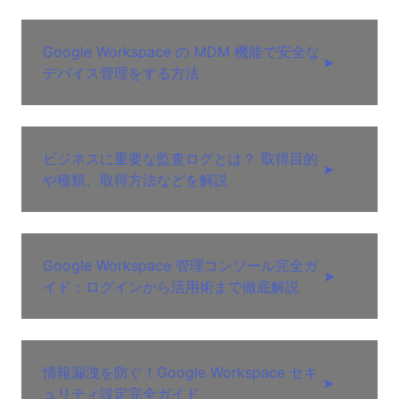
Google Workspace の MDM 機能で安全な
➤
デバイス管理をする方法
ビジネスに重要な監査ログとは？ 取得目的
➤
や種類、取得方法などを解説
Google Workspace 管理コンソール完全ガ
➤
イド：ログインから活用術まで徹底解説
情報漏洩を防ぐ！Google Workspace セキ
➤
ュリティ設定完全ガイド