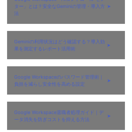
ター」とは？安全なGeminiの管理・導入方
➤
法
Geminiの利用状況はどう確認する？導入効
➤
果を測定するレポート活用術
Google Workspaceのパスワード管理術｜
➤
負担を減らし安全性を高める設定
Google Workspace退職者処理ガイド｜デ
➤
ータ消失を防ぎコストを抑える方法