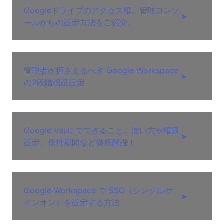
Googleドライブのアクセス権。管理コンソ
➤
ールからの設定方法をご紹介。
管理者が押さえるべき Google Workspace
➤
の2段階認証設定
Google Vault でできること。使い方や権限
➤
設定、保持期間など徹底解説！
Google Workspace で SSO（シングルサ
➤
インオン）を設定する方法