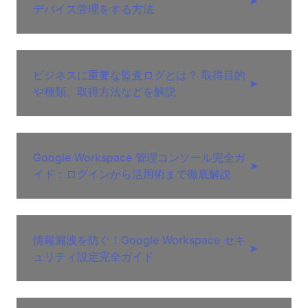
➤
デバイス管理をする方法
ビジネスに重要な監査ログとは？ 取得目的
➤
や種類、取得方法などを解説
Google Workspace 管理コンソール完全ガ
➤
イド：ログインから活用術まで徹底解説
情報漏洩を防ぐ！Google Workspace セキ
➤
ュリティ設定完全ガイド