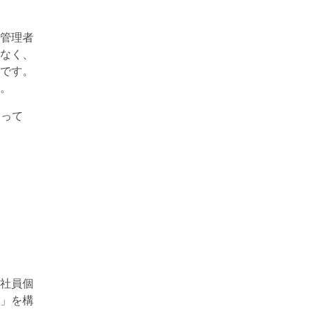
管理者
はなく、
です。
。
あって
社員個
み」を構