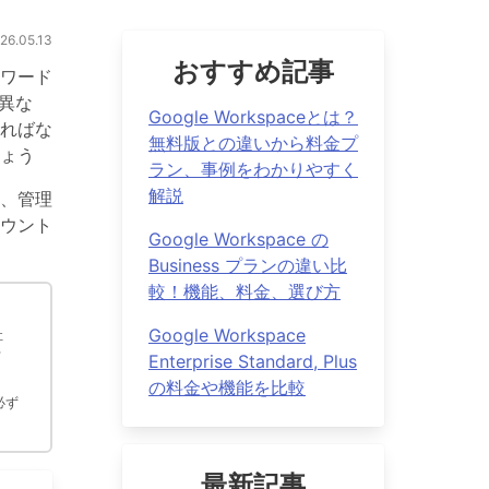
.05.13
おすすめ記事
スワード
異な
Google Workspaceとは？
ればな
無料版との違いから料金プ
ょう
ラン、事例をわかりやすく
解説
し、管理
ウント
Google Workspace の
Business プランの違い比
較！機能、料金、選び方
Google Workspace
社
ウ
Enterprise Standard, Plus
の料金や機能を比較
必ず
最新記事