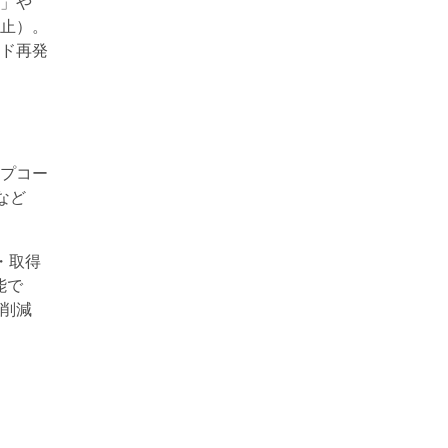
」や
止）。
ード再発
プコー
など
・取得
能で
削減