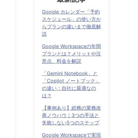
Google カレンダー「予約
スケジュール」の使い方か
らプランの違いまで徹底解
説
Google Workspaceの年間
プランとは？メリットや注
意点、料金を解説
「Gemini Notebook」と
「Copilot ノートブック」
の違い：自社に最適なの
は？
【事例あり】総務の業務改
善ノウハウ｜3つの手法と
失敗しない5つのステップ
Google Workspaceで実現