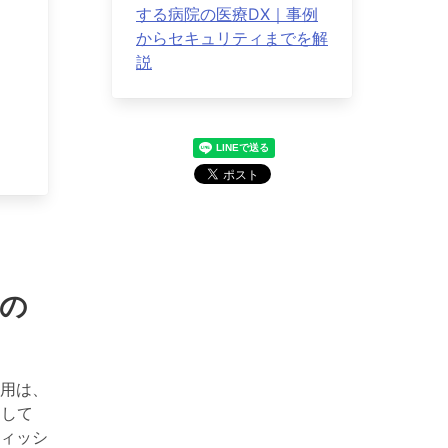
する病院の医療DX｜事例
からセキュリティまでを解
説
なの
運用は、
として
ィッシ