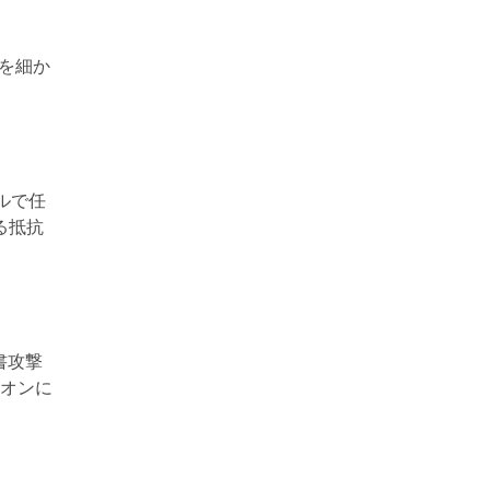
ドを細か
ルで任
る抵抗
書攻撃
オン
に