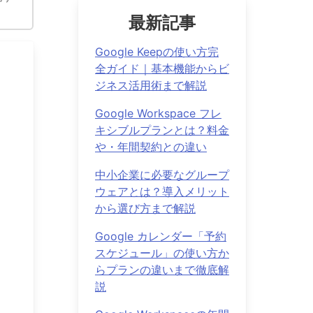
最新記事
Google Keepの使い方完
全ガイド｜基本機能からビ
ジネス活用術まで解説
Google Workspace フレ
キシブルプランとは？料金
や・年間契約との違い
中小企業に必要なグループ
ウェアとは？導入メリット
から選び方まで解説
Google カレンダー「予約
スケジュール」の使い方か
らプランの違いまで徹底解
説