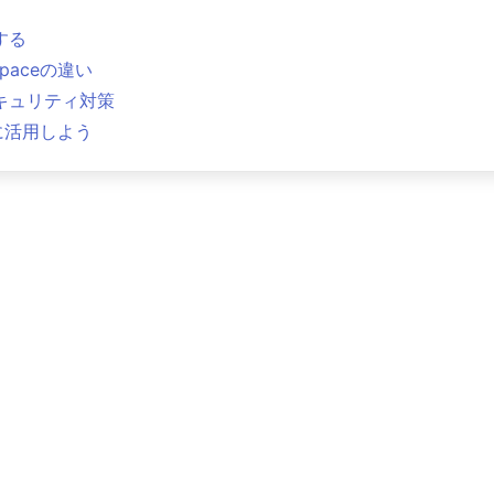
する
spaceの違い
なセキュリティ対策
に活用しよう