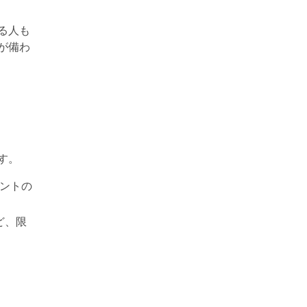
る人も
が備わ
す
。
ベントの
ど、限