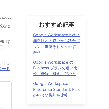
.07.23
おすすめ記事
報など
Google Workspaceとは？
無料版との違いから料金プ
利用す
ラン、事例をわかりやすく
正しく
解説
Google Workspace の
セット」
Business プランの違い比
ロード
較！機能、料金、選び方
Google Workspace
Enterprise Standard, Plus
社
の料金や機能を比較
ウ
必ず