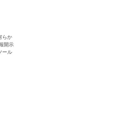
何らか
報開示
ツール