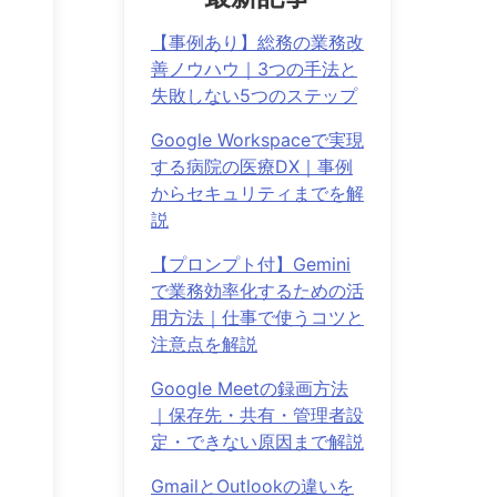
【事例あり】総務の業務改
善ノウハウ｜3つの手法と
失敗しない5つのステップ
Google Workspaceで実現
する病院の医療DX｜事例
からセキュリティまでを解
説
【プロンプト付】Gemini
で業務効率化するための活
用方法｜仕事で使うコツと
注意点を解説
Google Meetの録画方法
｜保存先・共有・管理者設
定・できない原因まで解説
GmailとOutlookの違いを