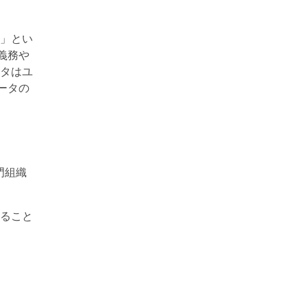
」とい
義務や
タはユ
ータの
門組織
ること