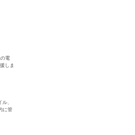
織の電
援しま
ァイル、
元的に管