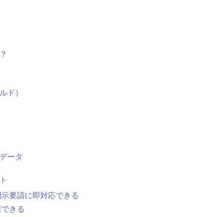
つ？
ールド）
とデータ
ット
開示要請に即対応できる
避できる