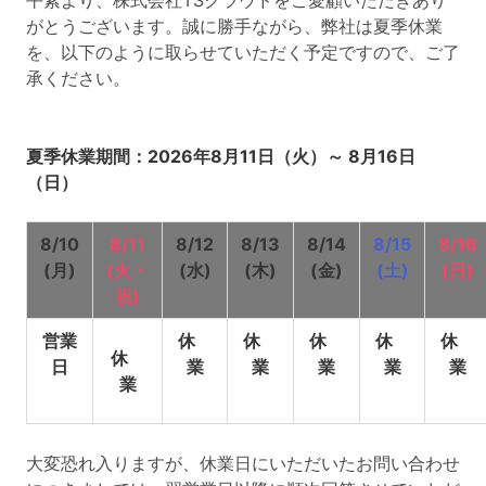
平素より、株式会社TSクラウドをご愛顧いただきあり
がとうございます。誠に勝手ながら、弊社は夏季休業
を、以下のように取らせていただく予定ですので、ご了
承ください。
夏季休業期間：2026年8月11日（火）～ 8月16日
（日）
8/10
8/11
8/12
8/13
8/14
8/15
8/16
(月)
(火・
(水)
(木)
(金)
(土)
(日)
祝)
営業
休
休
休
休
休
休
日
業
業
業
業
業
業
大変恐れ入りますが、休業日にいただいたお問い合わせ